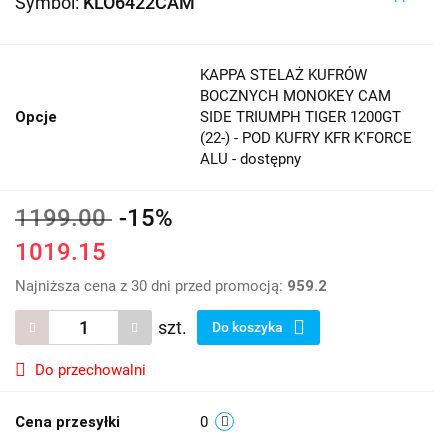
Symbol:
KLO6422CAM
KAPPA STELAŻ KUFRÓW
BOCZNYCH MONOKEY CAM
Opcje
SIDE TRIUMPH TIGER 1200GT
(22-) - POD KUFRY KFR K'FORCE
ALU - dostępny
1199.00
-15%
1019.15
Najniższa cena z 30 dni przed promocją:
959.2
szt.
Do koszyka
Do przechowalni
Cena przesyłki
0