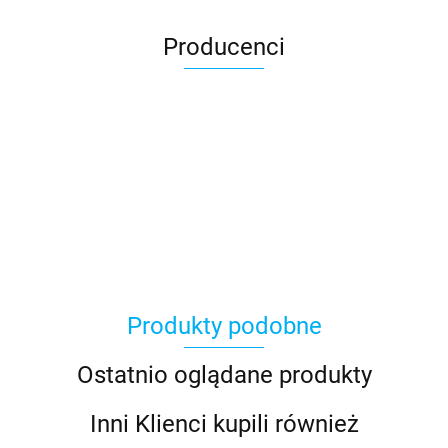
Producenci
100 Procent
Produkty podobne
100%
Ostatnio oglądane produkty
Inni Klienci kupili również