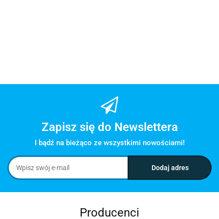
1139.00
-17%
945.37
Zapisz się do Newslettera
I bądź na bieżąco ze wszystkimi nowościami!
Producenci