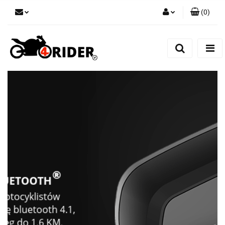
(
0
)
Zaloguj się
Zarejestruj się
Dodaj zgłoszenie