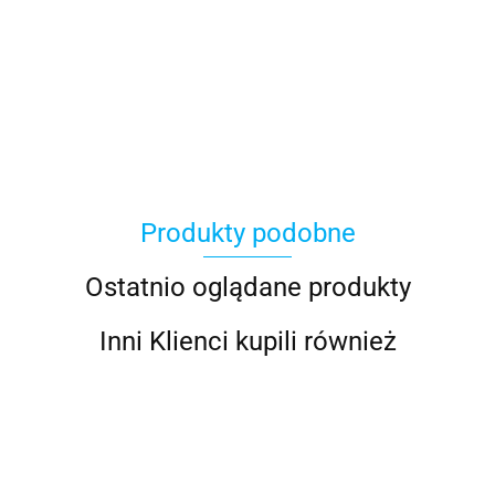
100 Procent
Produkty podobne
100%
Ostatnio oglądane produkty
Inni Klienci kupili również
Accel