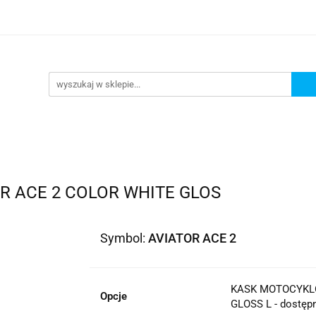
lowe
Bagaż
Buty i odzież
Kaski
Ochran
ony
Dla dzieci
Dla kobiet
Cross i enduro
y i odzież
Kaski
Ochraniacze
Szyby, Gmole, O
ie
R ACE 2 COLOR WHITE GLOS
Symbol:
AVIATOR ACE 2
KASK MOTOCYKLO
Opcje
GLOSS L - dostęp