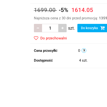
1699.00
-5%
1614.05
Najniższa cena z 30 dni przed promocją:
1359
szt.
Do koszyka
Do przechowalni
Cena przesyłki
0
Dostępność
4
szt.