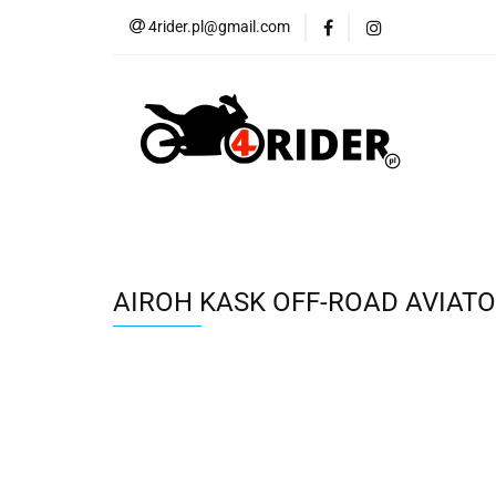
4rider.pl@gmail.com
Akcesoria motocyk
Szyby, Gmole, Osł
Wszystkie
Akcesoria motocyklowe
Bagaż
But
Cross i enduro
Rowerowe
Wszystk
AIROH KASK OFF-ROAD AVIATO