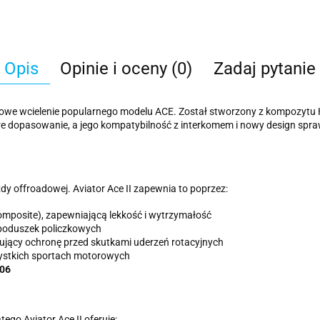
Opis
Opinie i oceny (0)
Zadaj pytanie
owe wcielenie popularnego modelu ACE. Został stworzony z kompozytu H
e dopasowanie, a jego kompatybilność z interkomem i nowy design spr
 offroadowej. Aviator Ace II zapewnia to poprzez:
mposite), zapewniającą lekkość i wytrzymałość
 poduszek policzkowych
tujący ochronę przed skutkami uderzeń rotacyjnych
stkich sportach motorowych
-06
ego Aviator Ace II oferuje: