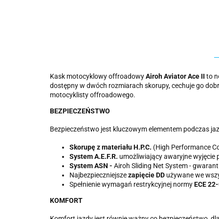
Kask motocyklowy offroadowy
Airoh Aviator Ace II
to n
dostępny w dwóch rozmiarach skorupy, cechuje go dobr
motocyklisty offroadowego.
BEZPIECZEŃSTWO
Bezpieczeństwo jest kluczowym elementem podczas jazdy
Skorupę z materiału H.P.C.
(High Performance Co
System A.E.F.R.
umożliwiający awaryjne wyjęcie
System
ASN -
Airoh Sliding Net System - gwaran
Najbezpieczniejsze
zapięcie DD
używane we wszy
Spełnienie wymagań restrykcyjnej normy
ECE 22
KOMFORT
Komfort jazdy jest równie ważny co bezpieczeństwo, dlat