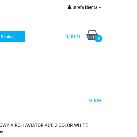
Strefa klienta
iacze
Zaloguj się
Rowerowe
Zarejestruj się
0,00 zł
0
Dodaj zgłoszenie
słony
Dla dzieci
Dla kobiet
AIROH
WY AIROH AVIATOR ACE 2 COLOR WHITE
ny