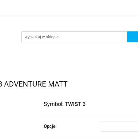
lowe
Bagaż
Buty i odzież
Kaski
Ochran
ony
Dla dzieci
Dla kobiet
Cross i enduro
y i odzież
Kaski
Ochraniacze
Szyby, Gmole, O
ie
 3 ADVENTURE MATT
Symbol:
TWIST 3
Opcje