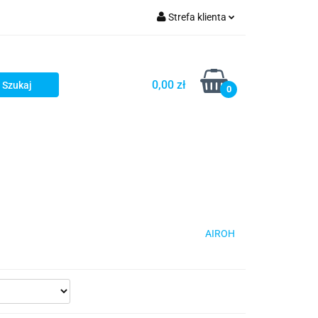
Strefa klienta
iacze
Zaloguj się
Rowerowe
Zarejestruj się
0,00 zł
0
Dodaj zgłoszenie
słony
Dla dzieci
Dla kobiet
AIROH