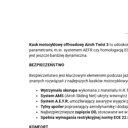
Kask motocyklowy offroadowy Airoh Twist 3
to udosko
parametrami, m.in. systemem AEFR czy homologacją ECE 2
jest jeszcze bardziej dynamiczna.
BEZPIECZEŃSTWO
Bezpieczeństwo jest kluczowym elementem podczas jazd
znanych rozwiązań z najlepszych kasków motocyklowy
Wytrzymała skorupa
wykonana z materiału H.R.T
System AMS
(Airoh Sliding Net) ukryty wewnątr
System A.E.F.R.
umożliwiający awaryjne wyjęcie
Tylny spoiler
poprawiający aerodynamikę i dodają
Najbezpieczniejsze
zapięcie DD,
stosowane we ws
Spełnia wymagania restrykcyjnej normy ECE 22
KOMFORT