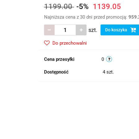
1199.00
-5%
1139.05
Najniższa cena z 30 dni przed promocją:
959.
szt.
Do koszyka
Do przechowalni
Cena przesyłki
0
Dostępność
4
szt.