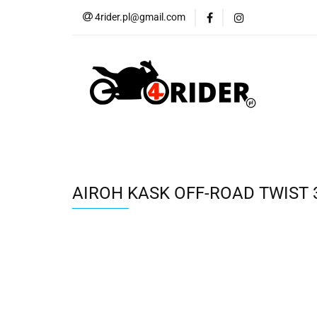
4rider.pl@gmail.com
Akcesoria motocyk
Szyby, Gmole, Osł
Wszystkie
Akcesoria motocyklowe
Bagaż
But
Cross i enduro
Rowerowe
Wszystk
AIROH KASK OFF-ROAD TWIST