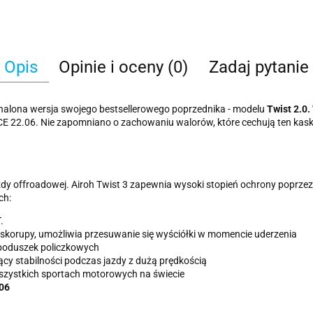
Opis
Opinie i oceny (0)
Zadaj pytanie
nalona wersja swojego bestsellerowego poprzednika - modelu
Twist 2.0.
2.06. Nie zapomniano o zachowaniu walorów, które cechują ten kask, czy
y offroadowej. Airoh Twist 3 zapewnia wysoki stopień ochrony poprze
ch:
.
z skorupy, umożliwia przesuwanie się wyściółki w momencie uderzenia
 poduszek policzkowych
cy stabilności podczas jazdy z dużą prędkością
zystkich sportach motorowych na świecie
.06