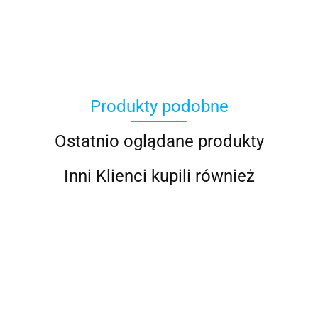
100 Procent
Produkty podobne
100%
Ostatnio oglądane produkty
Inni Klienci kupili również
Accel
BU
Leg