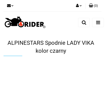
(
0
)
Zaloguj się
Zarejestruj się
Dodaj zgłoszenie
ALPINESTARS Spodnie LADY VIKA
kolor czarny