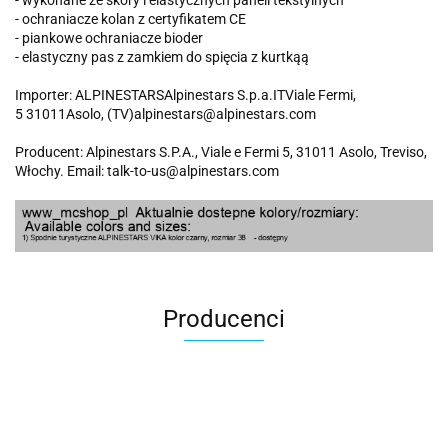
- wykonane ze skóry i elastycznych paneli tekstylnych
- ochraniacze kolan z certyfikatem CE
- piankowe ochraniacze bioder
- elastyczny pas z zamkiem do spięcia z kurtkąą
Importer: ALPINESTARSAlpinestars S.p.a.ITViale Fermi,
5 31011Asolo, (TV)alpinestars@alpinestars.com
Producent: Alpinestars S.P.A., Viale e Fermi 5, 31011 Asolo, Treviso,
Włochy. Email: talk-to-us@alpinestars.com
Producenci