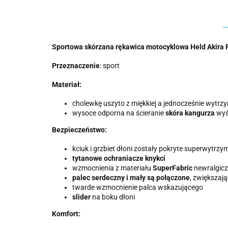
Sportowa skórzana rękawica motocyklowa Held Akira 
Przeznaczenie
: sport
Materiał:
cholewkę uszyto z miękkiej a jednocześnie wytrz
wysoce odporna na ścieranie
skóra kangurza
wyśc
Bezpieczeństwo:
kciuk i grzbiet dłoni zostały pokryte superwytr
tytanowe ochraniacze knykci
wzmocnienia z materiału
SuperFabric
newralgiczn
palec serdeczny i mały są połączone
, zwiększaj
twarde wzmocnienie palca wskazującego
slider
na boku dłoni
Komfort: