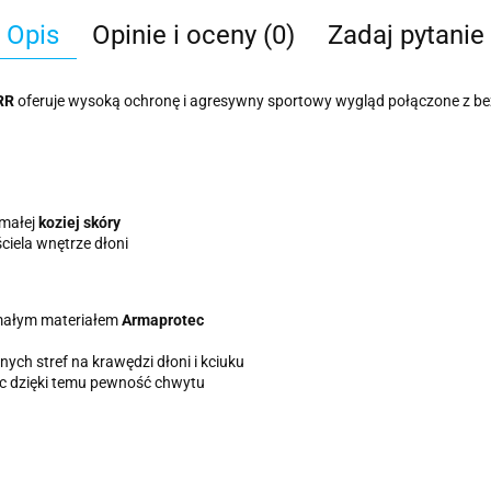
Opis
Opinie i oceny (0)
Zadaj pytanie
RR
oferuje wysoką ochronę i agresywny sportowy wygląd połączone z be
ymałej
koziej skóry
iela wnętrze dłoni
zymałym materiałem
Armaprotec
ych stref na krawędzi dłoni i kciuku
ąc dzięki temu pewność chwytu