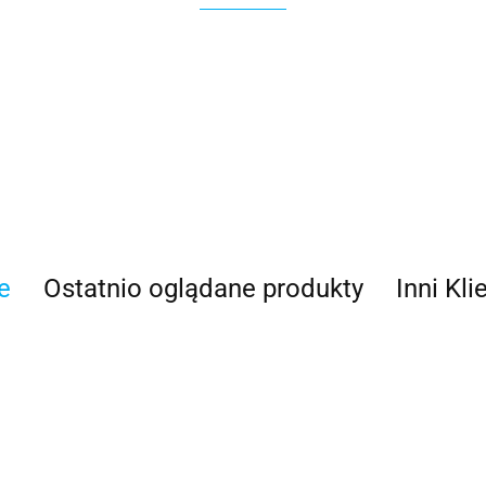
100 Procent
e
Ostatnio oglądane produkty
Inni Kli
100%
Accel