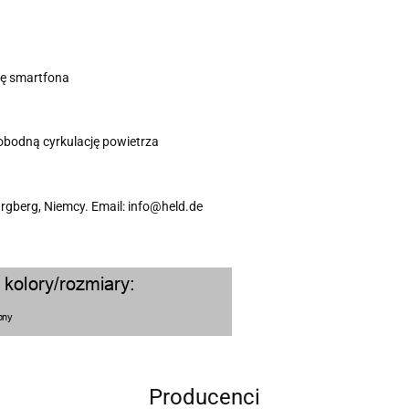
gę smartfona
bodną cyrkulację powietrza
rgberg, Niemcy. Email: info@held.de
Producenci