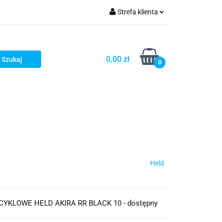
Strefa klienta
iacze
Zaloguj się
Rowerowe
Zarejestruj się
0,00 zł
0
Dodaj zgłoszenie
słony
Dla dzieci
Dla kobiet
Held
YKLOWE HELD AKIRA RR BLACK 10 - dostępny