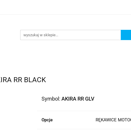
lowe
Bagaż
Buty i odzież
Kaski
Ochran
ony
Dla dzieci
Dla kobiet
Cross i enduro
y i odzież
Kaski
Ochraniacze
Szyby, Gmole, O
ie
IRA RR BLACK
Symbol:
AKIRA RR GLV
Opcje
RĘKAWICE MOTOC