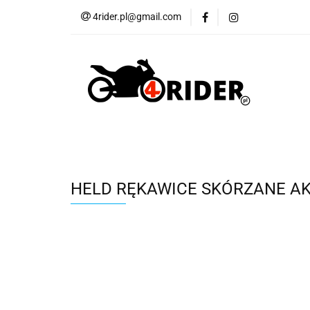
4rider.pl@gmail.com
Akcesoria motocyk
Szyby, Gmole, Osł
Wszystkie
Akcesoria motocyklowe
Bagaż
But
Cross i enduro
Rowerowe
Wszystk
HELD RĘKAWICE SKÓRZANE AK