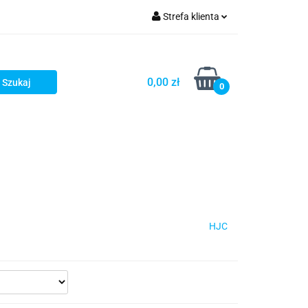
Strefa klienta
iacze
Zaloguj się
Rowerowe
Zarejestruj się
0,00 zł
0
Dodaj zgłoszenie
słony
Dla dzieci
Dla kobiet
HJC