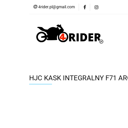
4rider.pl@gmail.com
Akcesoria motocyk
Szyby, Gmole, Osł
Wszystkie
Akcesoria motocyklowe
Bagaż
But
Cross i enduro
Rowerowe
Wszystk
HJC KASK INTEGRALNY F71 A