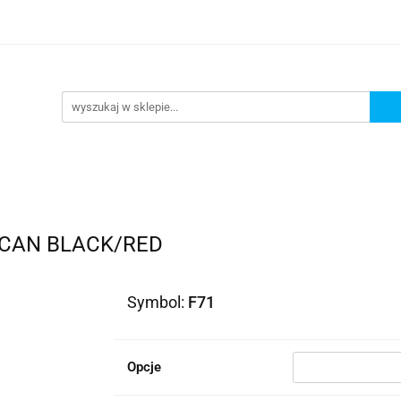
lowe
Bagaż
Buty i odzież
Kaski
Ochran
ony
Dla dzieci
Dla kobiet
Cross i enduro
y i odzież
Kaski
Ochraniacze
Szyby, Gmole, O
ie
RCAN BLACK/RED
Symbol:
F71
Opcje