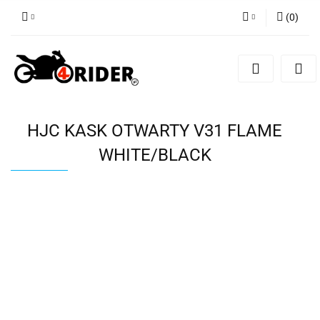
(
0
)
Zaloguj się
Zarejestruj się
Dodaj zgłoszenie
HJC KASK OTWARTY V31 FLAME
WHITE/BLACK