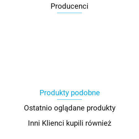
Producenci
100 Procent
Produkty podobne
100%
Ostatnio oglądane produkty
Inni Klienci kupili również