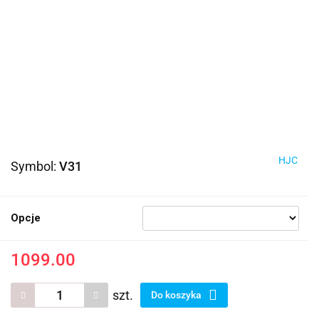
HJC
Symbol:
V31
Opcje
1099.00
szt.
Do koszyka