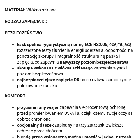
MATERIAŁ
Włókno szklane
RODZAJ ZAPIĘCIA
DD
BEZPIECZEŃSTWO
kask spełnia rygorystyczną normę ECE R22.06
, obejmującą
rozszerzone testy tłumienia energii uderzenia, odporności na
penetrację skorupy i integralność strukturalną paska i
zapięcia, co zapewnia
najwyższy poziom bezpieczeństwa
skorupa wykonana z włókna szklanego
zapewnia wysoki
poziom bezpieczeństwa
najbezpieczniejsze zapięcie DD
uniemożliwia samoczynne
poluzowanie zacisku
KOMFORT
przyciemniany wizjer
zapewnia 99-procentową ochronę
przed promieniowaniem UV-A i B, dzięki czemu twoje oczy są
dobrze chronione
opcjonalny daszek
zapinany na trzy zatrzaski zwiększa
ochronę przed słońcem
blendę przeciwsłoneczną można ustawić w jednej z trzech