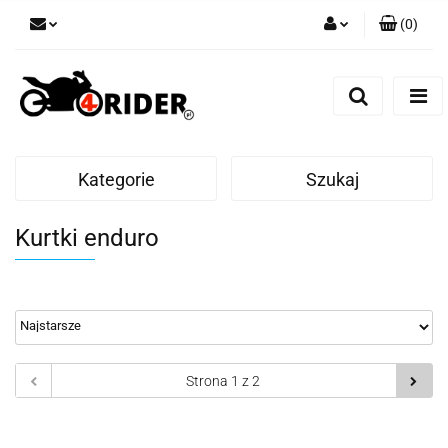
(
0
)
Zaloguj się
Zarejestruj się
Dodaj zgłoszenie
Kategorie
Szukaj
Kurtki enduro