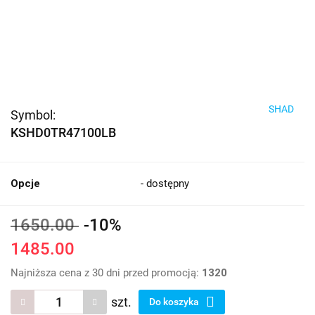
SHAD
Symbol:
KSHD0TR47100LB
Opcje
- dostępny
1650.00
-10%
1485.00
Najniższa cena z 30 dni przed promocją:
1320
szt.
Do koszyka