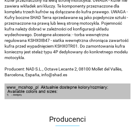
Kufer przeznaczony na lewą stronę motocykla. UWAGA - Kufer nie
zawiera wkładek ani kluczy. Te komponenty przeznaczone dla
kompletu trzech kufrów są dołączane do kufra prawego. UWAGA -
Kufry boczne SHAD Terra sprzedawane są jako pojedyncze sztuki -
przeznaczone na prawą lub lewą stronę motocykla. Pojemność
kufra należy dobrać w zależności od konfiguracji układu
wydechowego. Dostępne akcesoria: - torba wewnętrzna
regulowana KSHX0IB47 - siatka wewnętrzna chroniąca zawartość
kufra przed wypadnięciem KSHX0TR01. Do zamontowania kufra
konieczny jest stelaż typu 4P dedykowany do konkretnego modelu
motocykla.
Producent: NAD S.L., Octave Lecante 2, 08100 Mollet del Vallès,
Barcelona, España, info@shad.es
Producenci