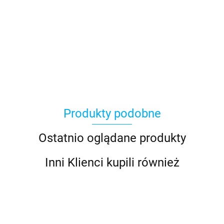
100 Procent
Produkty podobne
100%
Ostatnio oglądane produkty
Inni Klienci kupili również
Accel