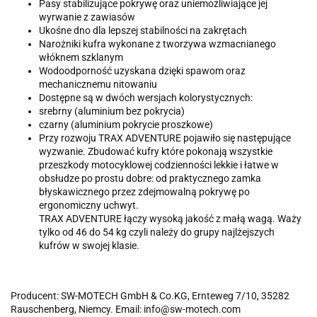
Pasy stabilizujące pokrywę oraz uniemożliwiające jej
wyrwanie z zawiasów
Ukośne dno dla lepszej stabilności na zakrętach
Narożniki kufra wykonane z tworzywa wzmacnianego
włóknem szklanym
Wodoodporność uzyskana dzięki spawom oraz
mechanicznemu nitowaniu
Dostępne są w dwóch wersjach kolorystycznych:
srebrny (aluminium bez pokrycia)
czarny (aluminium pokrycie proszkowe)
Przy rozwoju TRAX ADVENTURE pojawiło się następujące
wyzwanie. Zbudować kufry które pokonają wszystkie
przeszkody motocyklowej codzienności lekkie i łatwe w
obsłudze po prostu dobre: od praktycznego zamka
błyskawicznego przez zdejmowalną pokrywę po
ergonomiczny uchwyt.
TRAX ADVENTURE łączy wysoką jakość z małą wagą. Waży
tylko od 46 do 54 kg czyli należy do grupy najlżejszych
kufrów w swojej klasie.
Producent: SW-MOTECH GmbH & Co.KG, Ernteweg 7/10, 35282
Rauschenberg, Niemcy. Email: info@sw-motech.com