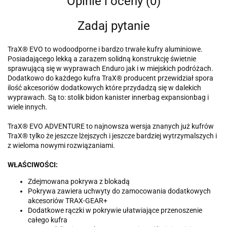
Opinie i oceny (0)
Zadaj pytanie
TraX® EVO to wodoodporne i bardzo trwałe kufry aluminiowe.
Posiadającego lekką a zarazem solidną konstrukcję świetnie
sprawującą się w wyprawach Enduro jak i w miejskich podróżach.
Dodatkowo do każdego kufra TraX® producent przewidział spora
ilość akcesoriów dodatkowych które przydadzą się w dalekich
wyprawach. Są to: stolik bidon kanister innerbag expansionbag i
wiele innych.
TraX® EVO ADVENTURE to najnowsza wersja znanych już kufrów
TraX® tylko że jeszcze lżejszych i jeszcze bardziej wytrzymalszych i
z wieloma nowymi rozwiązaniami.
WŁAŚCIWOŚCI:
Zdejmowana pokrywa z blokadą
Pokrywa zawiera uchwyty do zamocowania dodatkowych
akcesoriów TRAX-GEAR+
Dodatkowe rączki w pokrywie ułatwiające przenoszenie
całego kufra