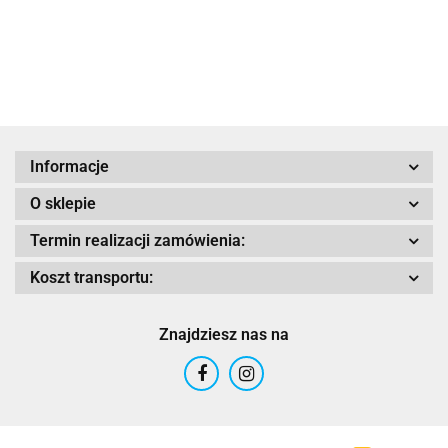
BOX 45L
BOX 37L
1699.15
1699.15
Adrenaline
AIROH
Informacje
O sklepie
Termin realizacji zamówienia:
Koszt transportu:
Airoh 2016
Znajdziesz nas na