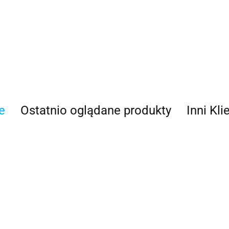
100 Procent
e
Ostatnio oglądane produkty
Inni Kli
100%
Accel
OXFORD
OXFORD Torba
O
OXFORD Torba