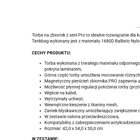
Torba na zbiornik z serii Pro to idealne rozwiązanie 
Tankbag wykonany jest z materiału 1680D Ballistic Nyl
CECHY PRODUKTU:
Torba wykonana z trwałego materiału odpornego 
pokryta laminatem,
Górna część torby umożliwia mocowanie różnyc
Magnetyczny pierścień zbiornika PRO zapewnia 
Możliwość płynnej regulacji położenia torby (przó
Wejście na kabel,
Wytrzymały uchwyt,
Wewnętrzne kieszenie z tkaniny mesh,
Zamek błyskawiczny umożliwiający zwiększenie o
W zestawie osłona przeciwdeszczowa,
Kompatybilny z zabezpieczeniami antykradzieżow
Rozmiar: 42,0 x 34,0 x 30,0 cm
W ZESTAWIE: