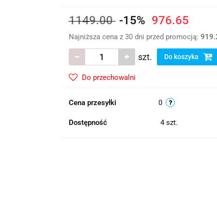
1149.00
-15%
976.65
Najniższa cena z 30 dni przed promocją:
919.
szt.
Do koszyka
Do przechowalni
Cena przesyłki
0
Dostępność
4
szt.