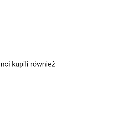
enci kupili również
SHAD
XFORD Torba
KSHD0Q1100