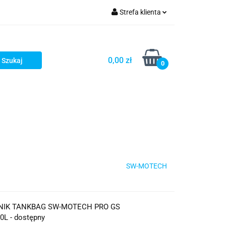
Strefa klienta
iacze
Zaloguj się
Rowerowe
Zarejestruj się
0,00 zł
0
Dodaj zgłoszenie
słony
Dla dzieci
Dla kobiet
SW-MOTECH
NIK TANKBAG SW-MOTECH PRO GS
L - dostępny