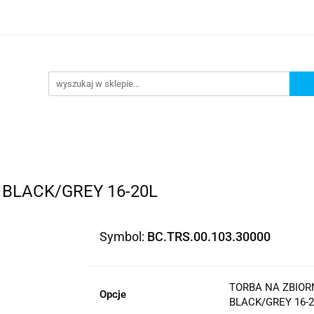
lowe
Bagaż
Buty i odzież
Kaski
Ochran
ony
Dla dzieci
Dla kobiet
Cross i enduro
y i odzież
Kaski
Ochraniacze
Szyby, Gmole, O
ie
BLACK/GREY 16-20L
Symbol:
BC.TRS.00.103.30000
TORBA NA ZBIOR
Opcje
BLACK/GREY 16-20