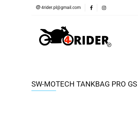
4rider.pl@gmail.com
Akcesoria motocyk
Szyby, Gmole, Osł
Wszystkie
Akcesoria motocyklowe
Bagaż
But
Cross i enduro
Rowerowe
Wszystk
SW-MOTECH TANKBAG PRO GS 