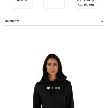
koszule
torby, stroje
kąpielowe)