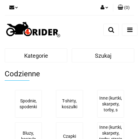
(
0
)
Zaloguj się
Zarejestruj się
Dodaj zgłoszenie
Kategorie
Szukaj
Codzienne
Inne (kurtki,
Spodnie,
T-shirty,
skarpety,
spodenki
koszulki
torby, s
Inne (kurtki,
Bluzy,
skarpety,
Czapki