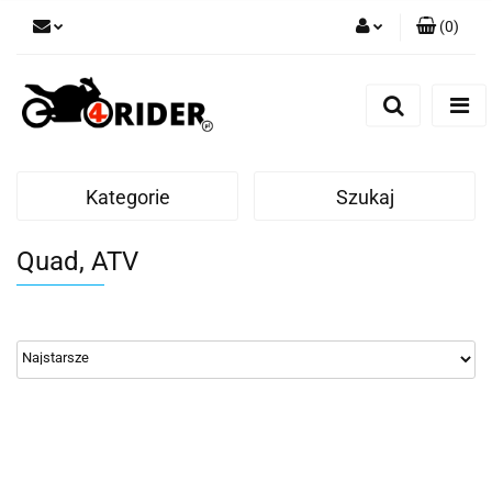
(
0
)
Zaloguj się
Zarejestruj się
Dodaj zgłoszenie
Kategorie
Szukaj
Quad, ATV