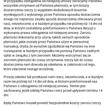
W przypadku odstąpienia od niniejszej umowy zwracamy Państwu
wszystkie otrzymane od Państwa płatności, w tym koszty
dostarczenia rzeczy (z wyjątkiem dodatkowych kosztów
wynikających z wybranego przez Państwa sposobu dostarczenia
innego niż najtańszy zwykły sposób dostarczenia oferowany przez
nas), niezwłocznie, a w każdym przypadku nie później niż 14 dni od
dnia, w którym zostaliśmy poinformowani o Państwa decyzji o
wykonaniu prawa odstąpienia od niniejszej umowy. Zwrotu
płatności dokonamy przy użyciu takich samych sposobów
płatności, jakie zostały przez Państwa użyte w pierwotnej
transakcji, chyba że wyraźnie zgodziliście się Państwo na inne
rozwiązanie; w każdym przypadku nie poniosą Państwo żadnych
opłat w związku z tym zwrotem. Możemy wstrzymać się ze
zwrotem płatności do czasu otrzymania rzeczy lub do czasu
dostarczenia nam dowodu jej odesłania, w zależności od tego,
które zdarzenie nastąpi wcześniej.
Proszę odesłać lub przekazać nam rzecz, niezwłocznie, a w każdym
razie nie później niż 14 dni od dnia, w którym poinformowali nas
Państwo o odstąpieniu od niniejszej umowy. Termin jest
zachowany, jeżeli odeślą Państwo rzecz przed upływem terminu 14
dni.
Będą Państwo musieli ponieść bezpośrednie koszty zwrotu rzeczy.