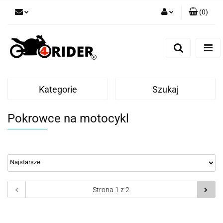
(
0
)
Zaloguj się
Zarejestruj się
Dodaj zgłoszenie
Kategorie
Szukaj
Pokrowce na motocykl