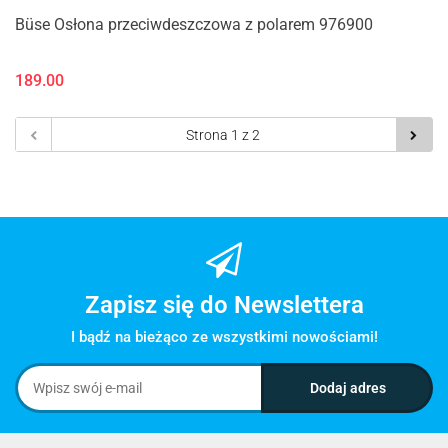
Büse Osłona przeciwdeszczowa z polarem 976900
189.00
Zapisz się do Newslettera
I bądź na bieżąco ze wszystkimi nowościami!