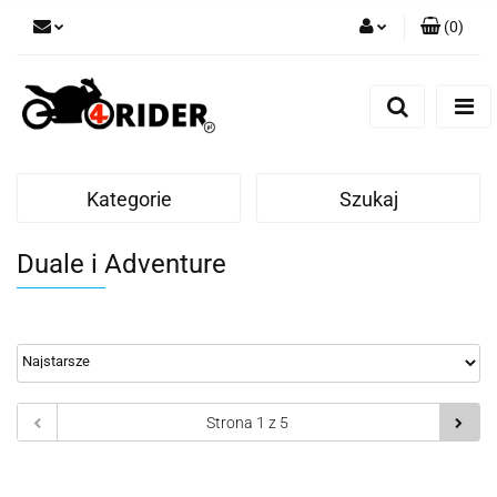
(
0
)
Zaloguj się
Zarejestruj się
Dodaj zgłoszenie
Kategorie
Szukaj
Duale i Adventure