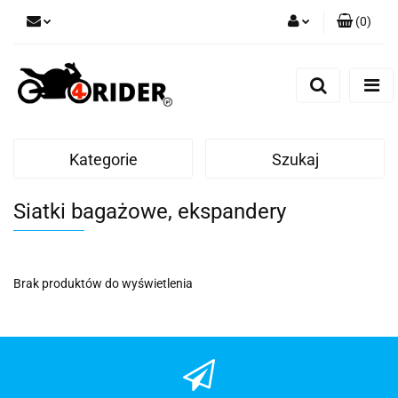
(
0
)
Zaloguj się
Zarejestruj się
Dodaj zgłoszenie
Kategorie
Szukaj
Siatki bagażowe, ekspandery
Brak produktów do wyświetlenia