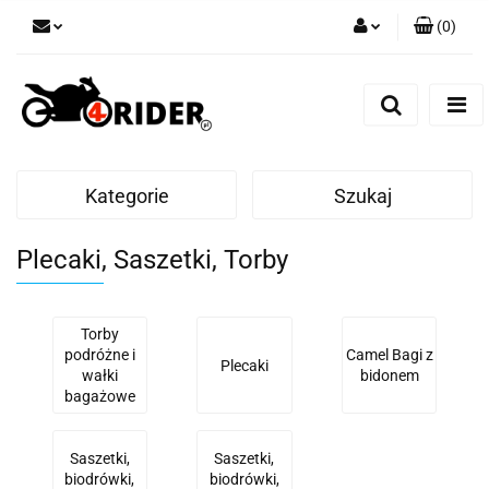
(
0
)
Zaloguj się
Zarejestruj się
Dodaj zgłoszenie
Kategorie
Szukaj
Plecaki, Saszetki, Torby
Torby
podróżne i
Camel Bagi z
Plecaki
wałki
bidonem
bagażowe
Saszetki,
Saszetki,
biodrówki,
biodrówki,