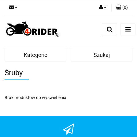
(
0
)
Zaloguj się
Zarejestruj się
Dodaj zgłoszenie
Kategorie
Szukaj
Śruby
Brak produktów do wyświetlenia