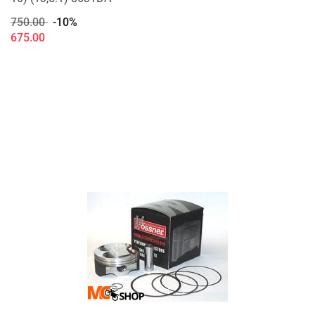
750.00
-10%
675.00