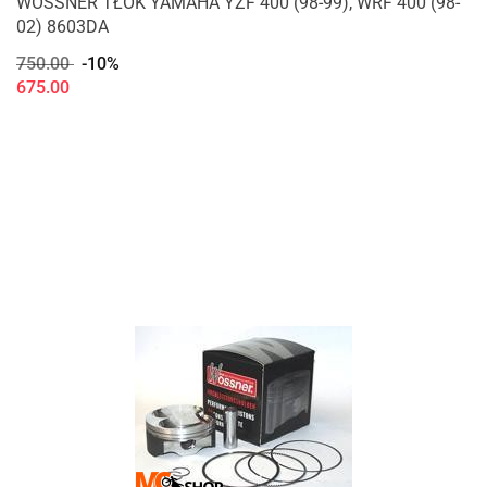
WOSSNER TŁOK YAMAHA YZF 400 (98-99), WRF 400 (98-
02) 8603DA
750.00
-10%
675.00