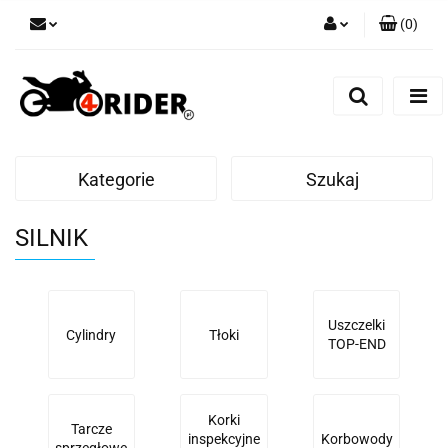
(
0
)
Zaloguj się
Zarejestruj się
Dodaj zgłoszenie
Kategorie
Szukaj
SILNIK
Uszczelki
Cylindry
Tłoki
TOP-END
Korki
Tarcze
inspekcyjne
Korbowody