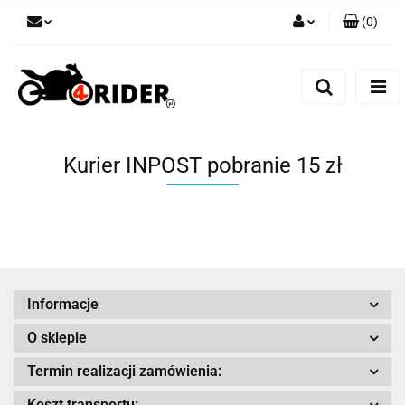
(
0
)
Zaloguj się
Zarejestruj się
Dodaj zgłoszenie
Kurier INPOST pobranie 15 zł
Informacje
O sklepie
Termin realizacji zamówienia:
Koszt transportu: