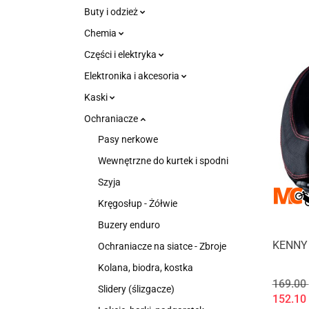
Buty i odzież
Chemia
Części i elektryka
Elektronika i akcesoria
Kaski
Ochraniacze
Pasy nerkowe
Wewnętrzne do kurtek i spodni
Szyja
Kręgosłup - Żółwie
Buzery enduro
KENNY
Ochraniacze na siatce - Zbroje
Kolana, biodra, kostka
169.00
Slidery (ślizgacze)
152.10