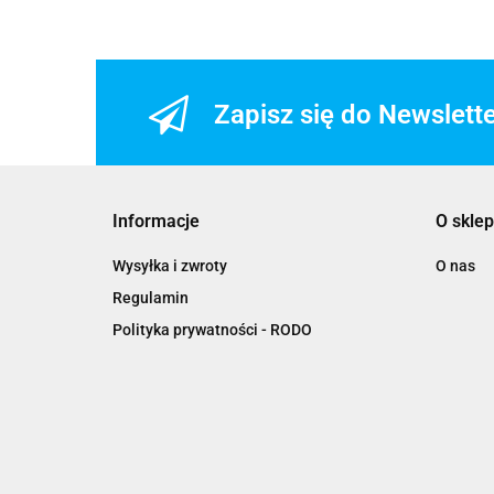
STEALTH XXL - dostępny
STABILIZATOR KARKU LEATT 4.5
TITANIUM S/M - dostępny
STABILIZATOR KARKU LEATT 5.5
CITRUS L/XL - dostępny
Zapisz się do Newslett
STABILIZATOR KARKU LEATT 5.5
CITRUS S/M - dostępny
STABILIZATOR KARKU LEATT 5.5
STEALTH S/M - dostępny
Informacje
O sklep
STABILIZATOR KARKU LEATT 5.5
STEALTH XXL - dostępny
Wysyłka i zwroty
O nas
STABILIZATOR KARKU LEATT 5.5
WHITE L/XL - dostępny
Regulamin
STABILIZATOR KARKU LEATT 5.5
Polityka prywatności - RODO
WHITE S/M - dostępny
STABILIZATOR KARKU LEATT 6.5
CARBON L/XL - dostępny