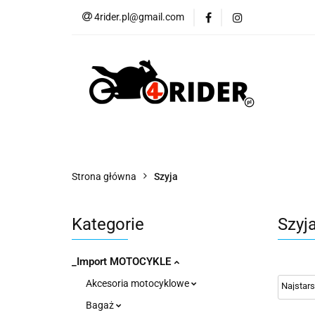
4rider.pl@gmail.com
Akcesoria motocyk
Szyby, Gmole, Osł
Wszystkie
Akcesoria motocyklowe
Bagaż
But
Cross i enduro
Rowerowe
Wszystk
Strona główna
Szyja
Kategorie
Szyj
_Import MOTOCYKLE
Akcesoria motocyklowe
Bagaż