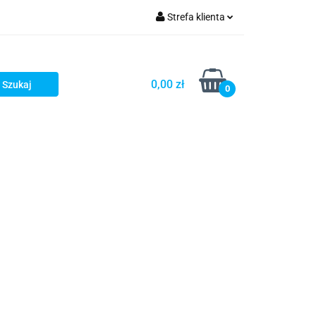
Strefa klienta
iacze
Zaloguj się
Rowerowe
Zarejestruj się
0,00 zł
0
Dodaj zgłoszenie
słony
Dla dzieci
Dla kobiet