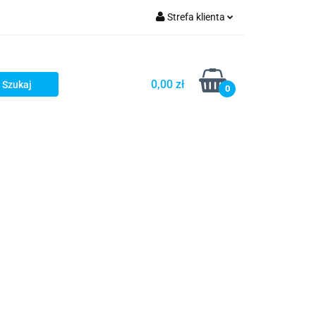
Strefa klienta
iacze
Zaloguj się
Rowerowe
Zarejestruj się
0,00 zł
0
Dodaj zgłoszenie
słony
Dla dzieci
Dla kobiet