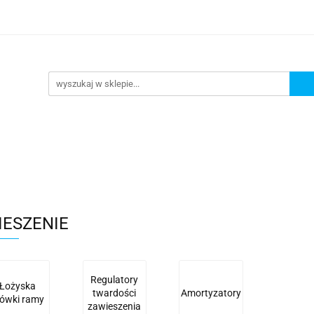
lowe
Bagaż
Buty i odzież
Kaski
Ochran
ony
Dla dzieci
Dla kobiet
Cross i enduro
y i odzież
Kaski
Ochraniacze
Szyby, Gmole, O
ie
IESZENIE
Regulatory
Łożyska
twardości
Amortyzatory
łówki ramy
zawieszenia