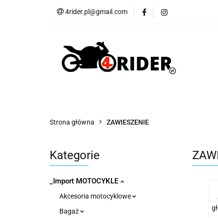
4rider.pl@gmail.com
Akcesoria motocyk
Szyby, Gmole, Osł
Wszystkie
Akcesoria motocyklowe
Bagaż
But
Cross i enduro
Rowerowe
Wszystk
Strona główna
ZAWIESZENIE
Kategorie
ZAW
_Import MOTOCYKLE
Akcesoria motocyklowe
g
Bagaż