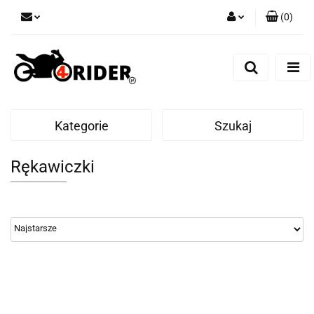
(
0
)
Zaloguj się
Zarejestruj się
Dodaj zgłoszenie
Kategorie
Szukaj
Rękawiczki