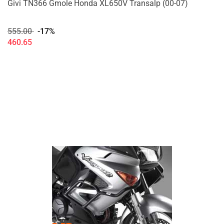
Givi TN366 Gmole Honda XL650V Transalp (00-07)
555.00
-17%
460.65