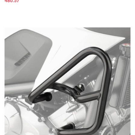
480.57