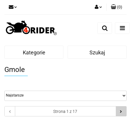
(
0
)
Zaloguj się
Zarejestruj się
Dodaj zgłoszenie
Kategorie
Szukaj
Gmole