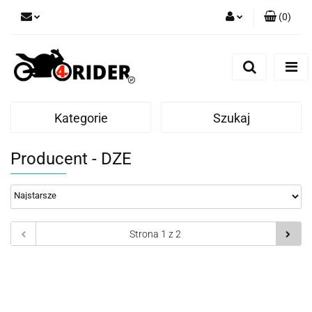
(
0
)
Zaloguj się
Zarejestruj się
Dodaj zgłoszenie
Kategorie
Szukaj
Producent - DZE