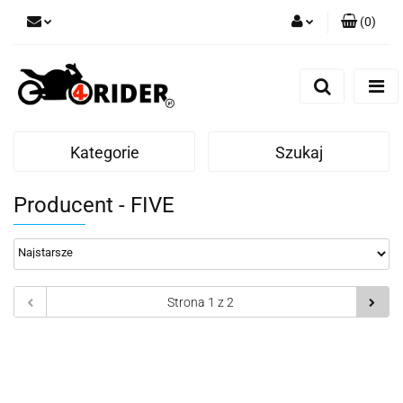
(
0
)
Zaloguj się
Zarejestruj się
Dodaj zgłoszenie
Kategorie
Szukaj
Producent - FIVE