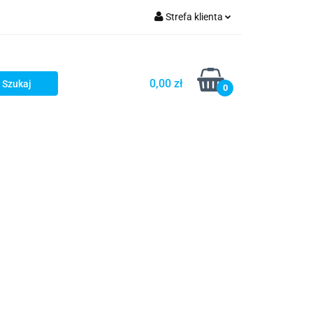
Strefa klienta
iacze
Zaloguj się
Rowerowe
Zarejestruj się
0,00 zł
0
Dodaj zgłoszenie
słony
Dla dzieci
Dla kobiet