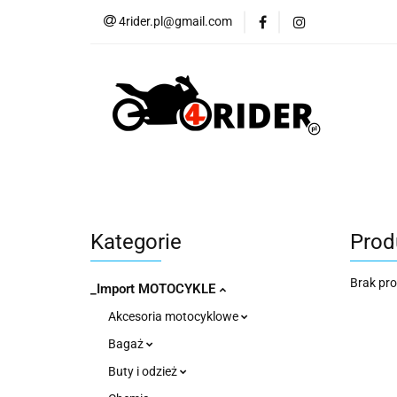
4rider.pl@gmail.com
Akcesoria motocyk
Szyby, Gmole, Osł
Wszystkie
Akcesoria motocyklowe
Bagaż
But
Cross i enduro
Rowerowe
Wszystk
Kategorie
Prod
Brak pr
_Import MOTOCYKLE
Akcesoria motocyklowe
Bagaż
Buty i odzież