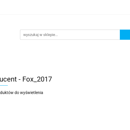
lowe
Bagaż
Buty i odzież
Kaski
Ochran
ony
Dla dzieci
Dla kobiet
Cross i enduro
y i odzież
Kaski
Ochraniacze
Szyby, Gmole, O
ie
ucent - Fox_2017
oduktów do wyświetlenia