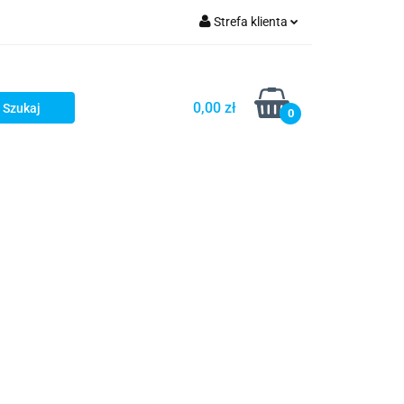
Strefa klienta
iacze
Zaloguj się
Rowerowe
Zarejestruj się
0,00 zł
0
Dodaj zgłoszenie
słony
Dla dzieci
Dla kobiet