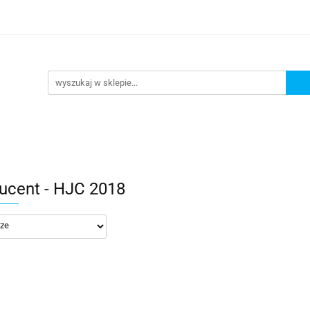
lowe
Bagaż
Buty i odzież
Kaski
Ochran
ony
Dla dzieci
Dla kobiet
Cross i enduro
y i odzież
Kaski
Ochraniacze
Szyby, Gmole, O
ie
ucent - HJC 2018