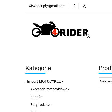
4rider.pl@gmail.com
Akcesoria motocyk
Szyby, Gmole, Osł
Wszystkie
Akcesoria motocyklowe
Bagaż
But
Cross i enduro
Rowerowe
Wszystk
Kategorie
Prod
_Import MOTOCYKLE
Akcesoria motocyklowe
Bagaż
Buty i odzież