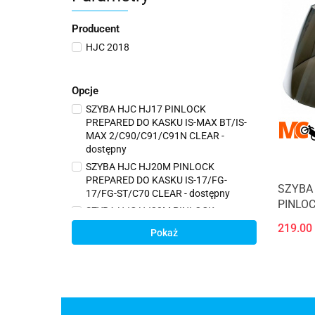
Producent
HJC 2018
Opcje
SZYBA HJC HJ17 PINLOCK
PREPARED DO KASKU IS-MAX BT/IS-
MAX 2/C90/C91/C91N CLEAR -
dostępny
SZYBA HJC HJ20M PINLOCK
PREPARED DO KASKU IS-17/FG-
SZYBA
17/FG-ST/C70 CLEAR - dostępny
PINLOC
SZYBA HJC HJ20M PINLOCK
PREPARED DO KASKU IS-17/FG-
219.00
Pokaż
17/FG-ST/C70 DARK SMOKE -
dostępny
SZYBA HJC HJ26ST PINLOCK
PREPARED DO KASKU RPHA 70 DARK
SMOKE - dostępny