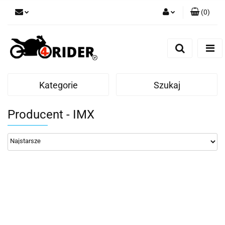
(
0
)
Zaloguj się
Zarejestruj się
Dodaj zgłoszenie
Kategorie
Szukaj
Producent - IMX