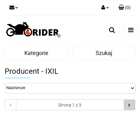
(
0
)
Zaloguj się
Zarejestruj się
Dodaj zgłoszenie
Kategorie
Szukaj
Producent - IXIL