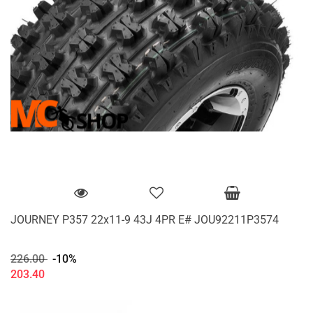
JOURNEY P357 22x11-9 43J 4PR E# JOU92211P3574
226.00
-10%
203.40