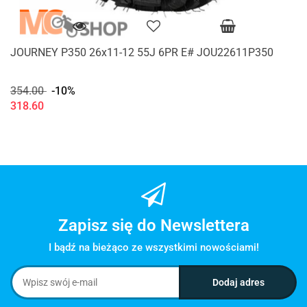
JOURNEY P350 26x11-12 55J 6PR E# JOU22611P350
354.00
-10%
318.60
Zapisz się do Newslettera
I bądź na bieżąco ze wszystkimi nowościami!