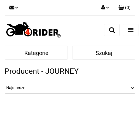
(
0
)
Zaloguj się
Zarejestruj się
Dodaj zgłoszenie
Kategorie
Szukaj
Producent - JOURNEY