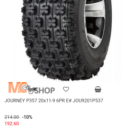
JOURNEY P357 20x11-9 6PR E# JOU9201P537
214.00
-10%
192.60