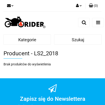
(
0
)
Zaloguj się
Zarejestruj się
Dodaj zgłoszenie
Kategorie
Szukaj
Producent - LS2_2018
Brak produktów do wyświetlenia
Zapisz się do Newslettera