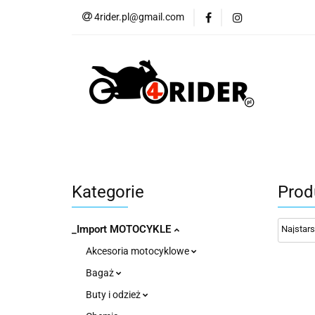
4rider.pl@gmail.com
Akcesoria motocyk
Szyby, Gmole, Osł
Wszystkie
Akcesoria motocyklowe
Bagaż
But
Cross i enduro
Rowerowe
Wszystk
Kategorie
Prod
_Import MOTOCYKLE
Akcesoria motocyklowe
Bagaż
Buty i odzież