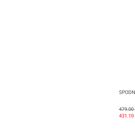
SPODN
479.00
431.10