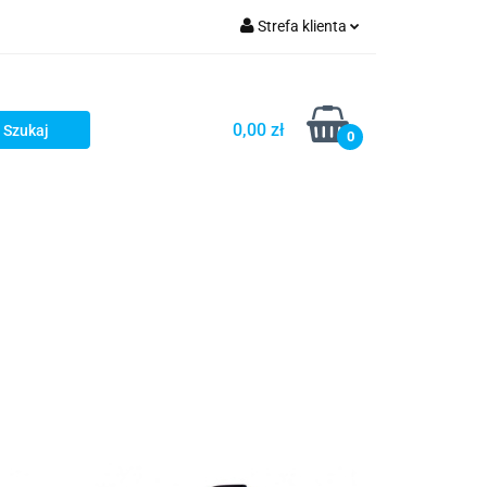
Strefa klienta
iacze
Zaloguj się
Rowerowe
Zarejestruj się
0,00 zł
0
Dodaj zgłoszenie
słony
Dla dzieci
Dla kobiet