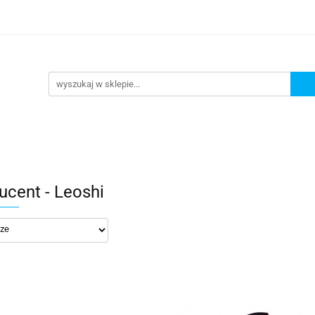
lowe
Bagaż
Buty i odzież
Kaski
Ochran
ony
Dla dzieci
Dla kobiet
Cross i enduro
y i odzież
Kaski
Ochraniacze
Szyby, Gmole, O
ie
ucent - Leoshi