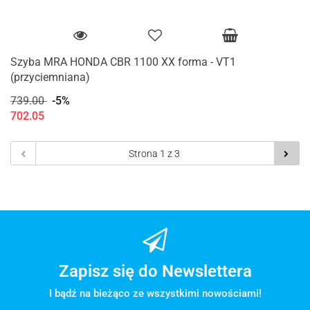
Szyba MRA HONDA CBR 1100 XX forma - VT1
(przyciemniana)
739.00
-5%
702.05
Zapisz się do Newslettera
I bądź na bieżąco ze wszystkimi nowościami!