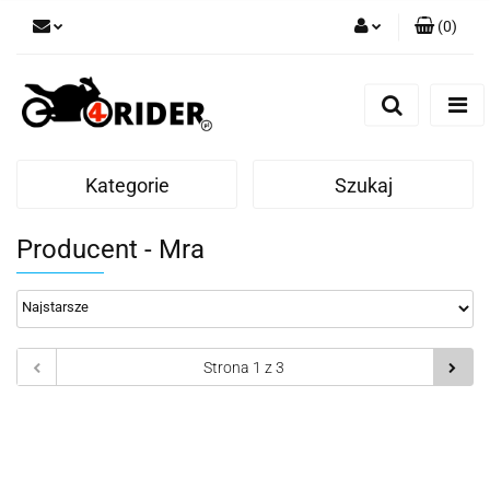
(
0
)
Zaloguj się
Zarejestruj się
Dodaj zgłoszenie
Kategorie
Szukaj
Producent - Mra