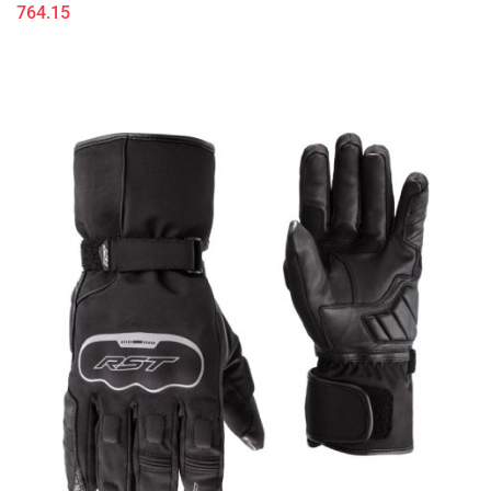
764.15