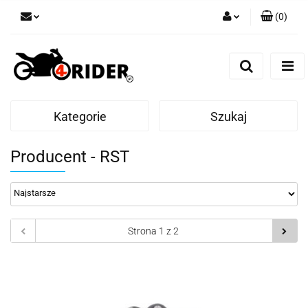
(
0
)
Zaloguj się
Zarejestruj się
Dodaj zgłoszenie
Kategorie
Szukaj
Producent - RST