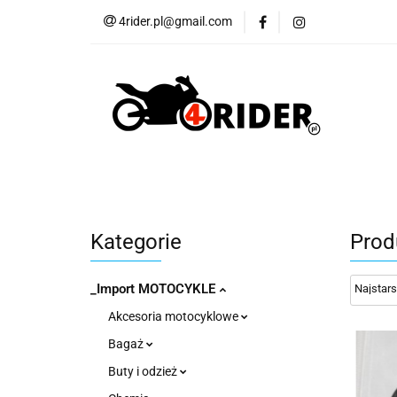
4rider.pl@gmail.com
Akcesoria motocyk
Szyby, Gmole, Osł
Wszystkie
Akcesoria motocyklowe
Bagaż
But
Cross i enduro
Rowerowe
Wszystk
Kategorie
Prod
_Import MOTOCYKLE
Akcesoria motocyklowe
Bagaż
Buty i odzież