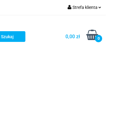
Strefa klienta
iacze
Zaloguj się
Rowerowe
Zarejestruj się
0,00 zł
0
Dodaj zgłoszenie
słony
Dla dzieci
Dla kobiet