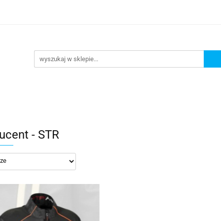
lowe
Bagaż
Buty i odzież
Kaski
Ochran
ony
Dla dzieci
Dla kobiet
Cross i enduro
y i odzież
Kaski
Ochraniacze
Szyby, Gmole, O
ie
ucent - STR