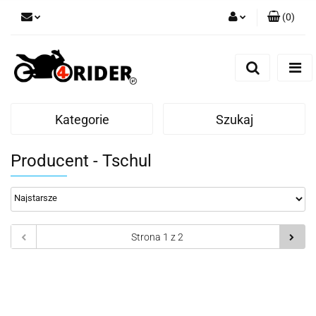
(
0
)
Zaloguj się
Zarejestruj się
Dodaj zgłoszenie
Kategorie
Szukaj
Producent - Tschul