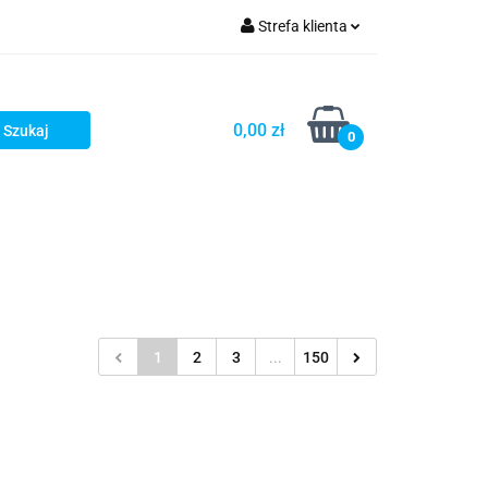
Strefa klienta
iacze
Zaloguj się
Rowerowe
Zarejestruj się
0,00 zł
0
Dodaj zgłoszenie
słony
Dla dzieci
Dla kobiet
1
2
3
...
150