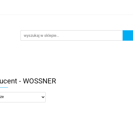
lowe
Bagaż
Buty i odzież
Kaski
Ochran
ony
Dla dzieci
Dla kobiet
Cross i enduro
y i odzież
Kaski
Ochraniacze
Szyby, Gmole, O
ie
ucent - WOSSNER