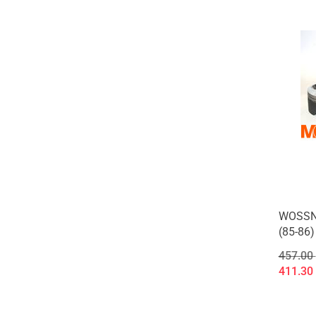
PISTON KIT STD SX350F 11-22/FC
8807DA - dostępny
WOSSNER 2024/12 KOMPLET
TŁOKÓW (4T) POLARIS SPORTSMAN
850 '09-'21, SCRAMBLER 850 '13-'21
(STD. + 0,50MM = 87,43MM) (11.0:1
CR) - dostępny
WOSSNER 2024/12 KOMPLET
TŁOKÓW (4T) POLARIS SPORTSMAN
850 '09-'21, SCRAMBLER 850 '13-'21
(STD. 86,93MM) (11.0:1 CR) - dostępny
WOSSNER 2024/12 TŁOK (2T) BETA
RR 300 ENDURO '22-'25, XTRAINER
300 '22-'25 (STD. + 0,01MM =
72,96MM) - dostępny
WOSSN
WOSSNER 2024/12 TŁOK (2T) BETA
(85-86
RR 300 ENDURO '22-'25, XTRAINER
457.00
300 '22-'25 (STD. + 0,02MM =
72,97MM) - dostępny
411.30
WOSSNER 2024/12 TŁOK (2T) HONDA
CR 125 '79, (STD. 55,94MM) - dostępny