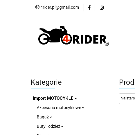
4rider.pl@gmail.com
Akcesoria motocyk
Szyby, Gmole, Osł
Wszystkie
Akcesoria motocyklowe
Bagaż
But
Cross i enduro
Rowerowe
Wszystk
Kategorie
Prod
_Import MOTOCYKLE
Akcesoria motocyklowe
Bagaż
Buty i odzież