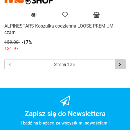
ALPINESTARS Koszulka codzienna LOOSE PREMIUM
czarn
159.00
-17%
131.97
Zapisz się do Newslettera
I bądź na bieżąco ze wszystkimi nowościami!