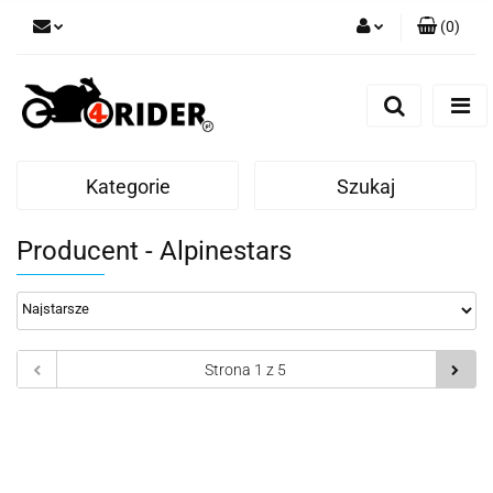
(
0
)
Zaloguj się
Zarejestruj się
Dodaj zgłoszenie
Kategorie
Szukaj
Producent - Alpinestars