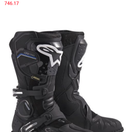
746.17