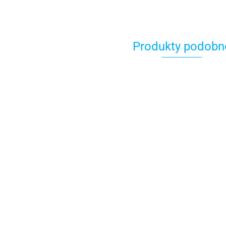
Produkty podobn
ALPINESTARS Buty
ALPINESTARS Buty
turystyczne RIDGE
ALP
sportowe SMX S
V2 WP czarny
899.00
TUR
WATERPROOF czarny
746.17
1269.00
WEB