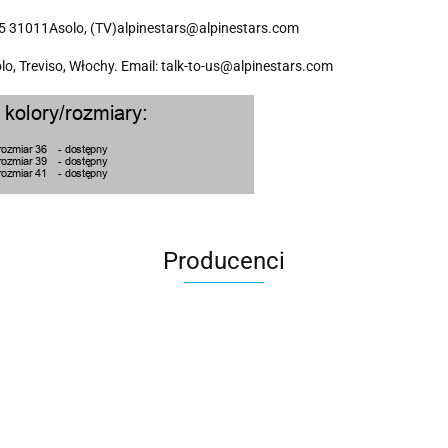
 5 31011Asolo, (TV)alpinestars@alpinestars.com
olo, Treviso, Włochy. Email: talk-to-us@alpinestars.com
Producenci
100 Procent