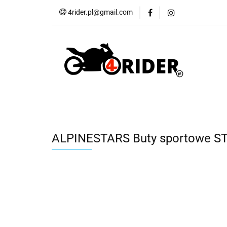
4rider.pl@gmail.com
Akcesoria motocyk
Szyby, Gmole, Osł
Wszystkie
Akcesoria motocyklowe
Bagaż
But
Cross i enduro
Rowerowe
Wszystk
ALPINESTARS Buty sportowe ST