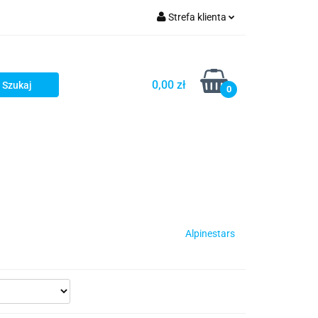
Strefa klienta
iacze
Zaloguj się
Rowerowe
Zarejestruj się
0,00 zł
0
Dodaj zgłoszenie
słony
Dla dzieci
Dla kobiet
Alpinestars