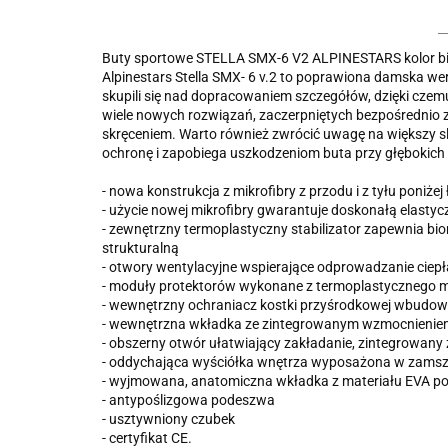
Buty sportowe STELLA SMX-6 V2 ALPINESTARS kolor bi
Alpinestars Stella SMX- 6 v.2 to poprawiona damska w
skupili się nad dopracowaniem szczegółów, dzięki czemu
wiele nowych rozwiązań, zaczerpniętych bezpośrednio z
skręceniem. Warto również zwrócić uwagę na większy slid
ochronę i zapobiega uszkodzeniom buta przy głębokich 
- nowa konstrukcja z mikrofibry z przodu i z tyłu poniżej
- użycie nowej mikrofibry gwarantuje doskonałą elasty
- zewnętrzny termoplastyczny stabilizator zapewnia b
strukturalną
- otwory wentylacyjne wspierające odprowadzanie ciepł
- moduły protektorów wykonane z termoplastycznego mat
- wewnętrzny ochraniacz kostki przyśrodkowej wbudo
- wewnętrzna wkładka ze zintegrowanym wzmocnieniem
- obszerny otwór ułatwiający zakładanie, zintegrowan
- oddychająca wyściółka wnętrza wyposażona w zamszow
- wyjmowana, anatomiczna wkładka z materiału EVA po
- antypoślizgowa podeszwa
- usztywniony czubek
- certyfikat CE.