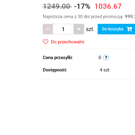
1249.00
-17%
1036.67
Najniższa cena z 30 dni przed promocją:
999.
szt.
Do koszyka
Do przechowalni
Cena przesyłki
0
Dostępność
4
szt.