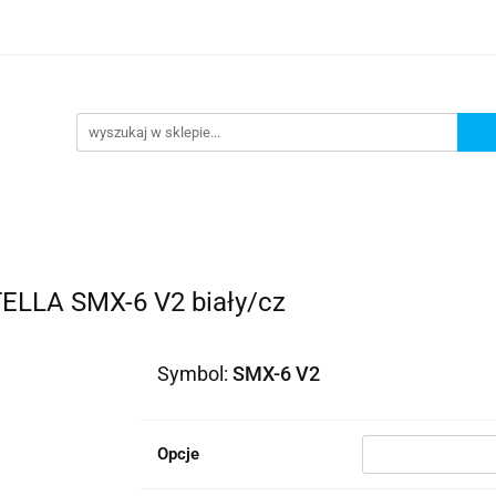
lowe
Bagaż
Buty i odzież
Kaski
Ochran
ony
Dla dzieci
Dla kobiet
Cross i enduro
y i odzież
Kaski
Ochraniacze
Szyby, Gmole, O
ie
ELLA SMX-6 V2 biały/cz
Symbol:
SMX-6 V2
Opcje