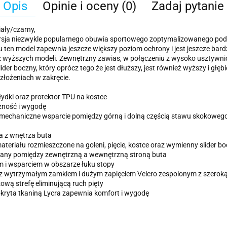
Opis
Opinie i oceny (0)
Zadaj pytanie
ały/czarny,
ersja niezwykle popularnego obuwia sportowego zoptymalizowanego pod w
 ten model zapewnia jeszcze większy poziom ochrony i jest jeszcze bardz
 wyższych modeli. Zewnętrzny zawias, w połączeniu z wysoko usztywnioną
er boczny, który oprócz tego że jest dłuższy, jest również wyższy i głę
złożeniach w zakręcie.
 łydki oraz protektor TPU na kostce
czność i wygodę
iomechaniczne wsparcie pomiędzy górną i dolną częścią stawu skokowego
a z wnętrza buta
eriału rozmieszczone na goleni, pięcie, kostce oraz wymienny slider b
wany pomiędzy zewnętrzną a wewnętrzną stroną buta
 i wsparciem w obszarze łuku stopy
y z wytrzymałym zamkiem i dużym zapięciem Velcro zespolonym z szeroką
ą strefę eliminującą ruch pięty
kryta tkaniną Lycra zapewnia komfort i wygodę