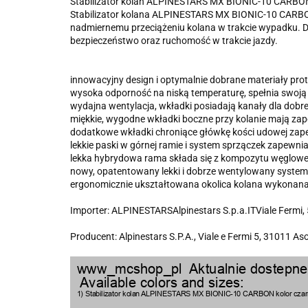
Stabilizator kolan ALPINESTARS MX BIONIC-10 CARBON 
Stabilizator kolana ALPINESTARS MX BIONIC-10 CARBON
nadmiernemu przeciążeniu kolana w trakcie wypadku. Dzię
bezpieczeństwo oraz ruchomość w trakcie jazdy.
innowacyjny design i optymalnie dobrane materiały prot
wysoka odporność na niską temperaturę, spełnia swoją
wydajna wentylacja, wkładki posiadają kanały dla dob
miękkie, wygodne wkładki boczne przy kolanie mają z
dodatkowe wkładki chroniące główkę kości udowej za
lekkie paski w górnej ramie i system sprzączek zapewn
lekka hybrydowa rama składa się z kompozytu węglow
nowy, opatentowany lekki i dobrze wentylowany syste
ergonomicznie ukształtowana okolica kolana wykonana
Importer: ALPINESTARSAlpinestars S.p.a.ITViale Fermi,
Producent: Alpinestars S.P.A., Viale e Fermi 5, 31011 As