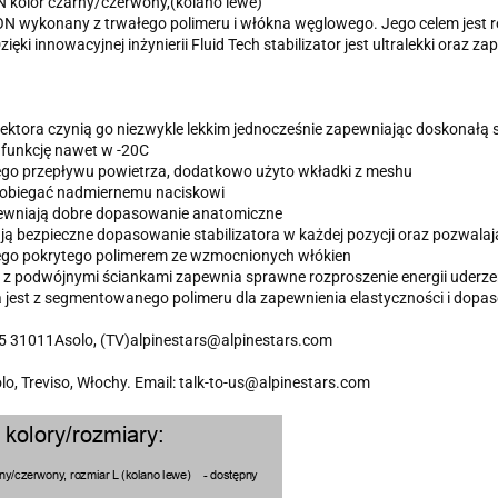
kolor czarny/czerwony,(kolano lewe)
 wykonany z trwałego polimeru i włókna węglowego. Jego celem jest r
ki innowacyjnej inżynierii Fluid Tech stabilizator jest ultralekki oraz 
ektora czynią go niezwykle lekkim jednocześnie zapewniając doskonałą st
 funkcję nawet w -20C
rego przepływu powietrza, dodatkowo użyto wkładki z meshu
apobiegać nadmiernemu naciskowi
pewniają dobre dopasowanie anatomiczne
iają bezpieczne dopasowanie stabilizatora w każdej pozycji oraz pozwal
ego pokrytego polimerem ze wzmocnionych włókien
m z podwójnymi ściankami zapewnia sprawne rozproszenie energii uder
 jest z segmentowanego polimeru dla zapewnienia elastyczności i dop
 5 31011Asolo, (TV)alpinestars@alpinestars.com
olo, Treviso, Włochy. Email: talk-to-us@alpinestars.com