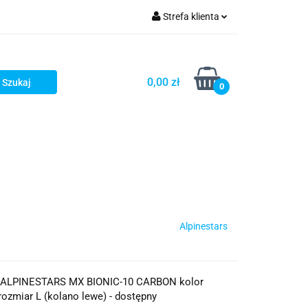
Strefa klienta
iacze
Zaloguj się
Rowerowe
Zarejestruj się
0,00 zł
0
Dodaj zgłoszenie
słony
Dla dzieci
Dla kobiet
Alpinestars
an ALPINESTARS MX BIONIC-10 CARBON kolor
rozmiar L (kolano lewe) - dostępny