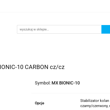
lowe
Bagaż
Buty i odzież
Kaski
Ochran
ony
Dla dzieci
Dla kobiet
Cross i enduro
y i odzież
Kaski
Ochraniacze
Szyby, Gmole, O
ie
BIONIC-10 CARBON cz/cz
Symbol:
MX BIONIC-10
Stabilizator kol
Opcje
czarny/czerwony, 