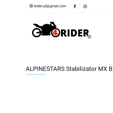
4rider.pl@gmail.com
Akcesoria motocyk
Szyby, Gmole, Osł
Wszystkie
Akcesoria motocyklowe
Bagaż
But
Cross i enduro
Rowerowe
Wszystk
ALPINESTARS Stabilizator MX 