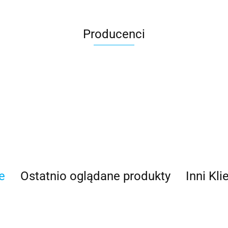
Producenci
100 Procent
e
Ostatnio oglądane produkty
Inni Kli
100%