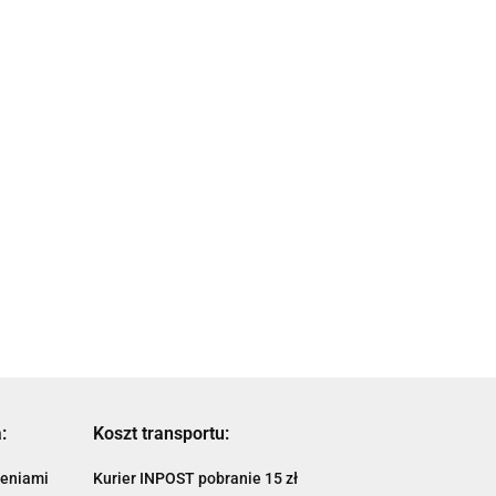
ODENKI Z
FOX SPODNIE
GIVI FG5108
NIACZAMI
OCHRANIACZ
OCHRANIACZ
RAME PRO
BASEFRAME PRO
STOPY BMW R
999.01
513.00
TIGHTS BLACK
1200
425.79
GS/Adventure
:
Koszt transportu:
ieniami
Kurier INPOST pobranie 15 zł