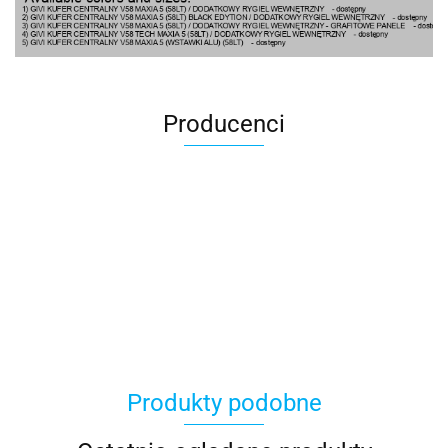
Producenci
100 Procent
Produkty podobne
100%