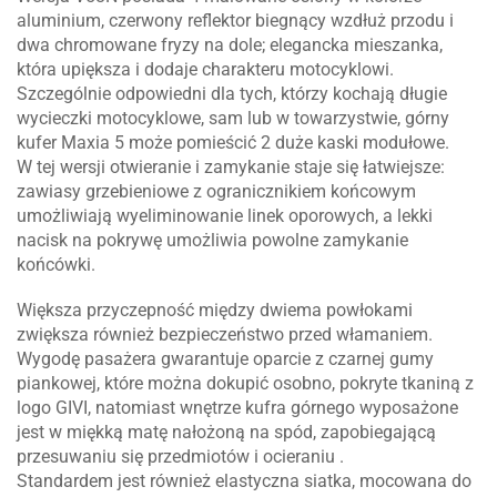
aluminium, czerwony reflektor biegnący wzdłuż przodu i
dwa chromowane fryzy na dole;
elegancka mieszanka,
która upiększa i dodaje charakteru motocyklowi.
Szczególnie odpowiedni dla tych, którzy kochają długie
wycieczki motocyklowe, sam lub w towarzystwie, górny
kufer Maxia 5 może pomieścić 2 duże kaski modułowe.
W tej wersji otwieranie i zamykanie staje się łatwiejsze:
zawiasy grzebieniowe z ogranicznikiem końcowym
umożliwiają wyeliminowanie linek oporowych, a lekki
nacisk na pokrywę umożliwia powolne zamykanie
końcówki.
Większa przyczepność między dwiema powłokami
zwiększa również bezpieczeństwo przed włamaniem.
Wygodę pasażera gwarantuje oparcie z czarnej gumy
piankowej, które można dokupić osobno, pokryte tkaniną z
logo GIVI, natomiast wnętrze kufra górnego wyposażone
jest w miękką matę nałożoną na spód, zapobiegającą
przesuwaniu się przedmiotów i ocieraniu .
Standardem jest również elastyczna siatka, mocowana do