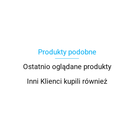
100 Procent
Produkty podobne
100%
Ostatnio oglądane produkty
Inni Klienci kupili również
Accel
G
GIVI