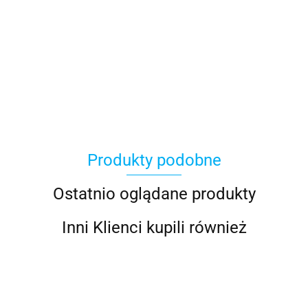
100 Procent
Produkty podobne
100%
Ostatnio oglądane produkty
Inni Klienci kupili również
Accel