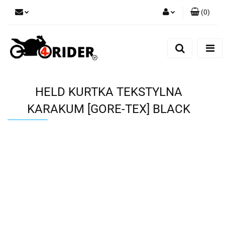
(
0
)
Zaloguj się
Zarejestruj się
Dodaj zgłoszenie
HELD KURTKA TEKSTYLNA
KARAKUM [GORE-TEX] BLACK