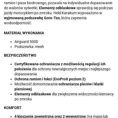
ramion i pasa biodrowego, pozwala na indywidualne dopasowanie
do walorów sylwetki.
Elementy odblaskowe
sprawdzą się podczas
jazdy motocyklem po zmroku. Held Karakum wyposażono w
wyjmowaną podszewkę Gore-Tex
, która zapewnia
wodoodporność.
MATERIAŁ WYKONANIA
Airguard 500D
Podszewka: mesh
BEZPIECZEŃSTWO
Certyfikowane ochraniacze z możliwością regulacji ich
położenia
dla ochrony newralgicznych miejsc i najlepszego
dopasowania
Ochrona ramion i łokci (EvoProX poziom 2)
Możliwość domontowania
ochraniacza pleców i klatki
piersiowej
Elementy odblaskowe
dla zwiększenia widoczności kierowcy
po zmroku
KOMFORT
4 kieszenie zewnętrzna oraz 2 wewnętrzne
(na mapę lub