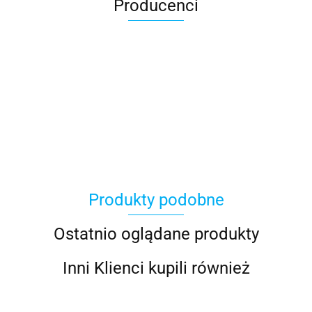
Producenci
100 Procent
Produkty podobne
100%
Ostatnio oglądane produkty
Inni Klienci kupili również
Accel