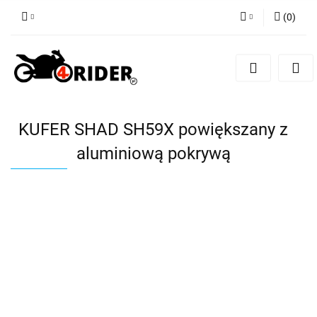
(
0
)
Zaloguj się
Zarejestruj się
Dodaj zgłoszenie
KUFER SHAD SH59X powiększany z
aluminiową pokrywą